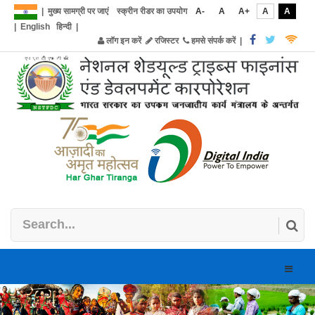
|
मुख्य सामग्री पर जाएं
स्क्रीन रीडर का उपयोग
A-
A
A+
A
A
|
English
हिन्दी
|
लॉग इन करें
रजिस्टर
हमसे संपर्क करें
|
Toggle
naviga