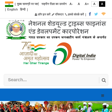
|
मुख्य सामग्री पर जाएं
स्क्रीन रीडर का उपयोग
A-
A
A+
A
A
|
English
हिन्दी
|
लॉग इन करें
रजिस्टर
हमसे संपर्क करें
|
Toggle
naviga