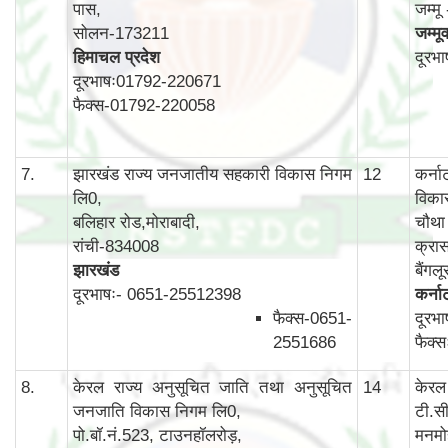
पास,
जम्म
सोलन-173211
जम्मू
हिमाचल प्रदेश
दूरभ
दूरभाषः01792-220671
फैक्स-01792-220058
7.
झारखंड राज्य जनजातीय सहकारी विकास निगम
12
कर्न
लि0,
विका
बलिहार रोड,मोराबादी,
चौथा 
रांची-834008
क्रास
झारखंड
बैंग
दूरभाषः- 0651-25512398
कर्न
फैक्स-0651-
दूरभ
2551686
फैक्
8.
केरल राज्य अनुसूचित जाति तथा अनुसूचित
14
केरल
जनजाति विकास निगम लि0,
टी.स
पो.बॉ.नं.523, टाउनहॉलरोड़,
मनमो