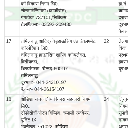
वर्ग विकास निगम लि0,
हा.न
सोनमछेरिंगमार्ग (काजीरोड़),
काम्‍प
गंगटोक-737101,
सिक्किम
दराब
टेलीफैक्सः- 03592-209430
दूरभ
फैक्
17
तमिलनाडु आदिद्रविड़हाऊसिंग एंड डेवलपमेंट
32
तेलं
कॉरपोरेशन लि0,
वित्‍
तमिलनाडु हाऊîसिंग शॉपिंग कॉम्पलैक्स,
प्रथ
द्वितीयतल,
हैदर
थिरूमंगलम, चैन्नई-600101
दूरभ
तमिलनाडु
दूरभाषः- 044-24310197
फैक्सः- 044-26154107
18
ओडिशा जनजातीय विकास सहकारी निगम
34
त्रि
लि0,,
निगम
टीडीसीसीओएल बिल्डिंग, रूपाली स्कवेयर,
सुपार
यूनिट IX,
डाकघ
भुवनेश्वर-751022,
ओडिशा
अगर