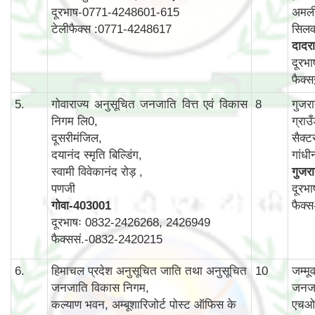
दूरभाष-0771-4248601-615
अमली
टेलीफैक्स :0771-4248617
सिलव
दादरा
दूरभ
फैक्
5.
गोवाराज्य अनुसूचित जनजाति वित्त एवं विकास
8
गुजर
निगम लि0,
ग्राउ
दूसरीमंजिल,
सैक्ट
दयानंद स्मृति बिल्डिंग,
गांध
स्वामी विवेकानंद रोड़ ,
गुजर
पणजी
दूरभ
गोवा
-403001
फैक्
दूरभाषः 0832-2426268, 2426949
फैक्ससं.-0832-2420215
6.
हिमाचल प्रदेश अनुसूचित जाति तथा अनुसूचित
10
जम्म
जनजाति विकास निगम,
जनजा
कल्याण भवन, अम्बूशारिजोर्ट पोस्ट ऑफिस के
एचओ 