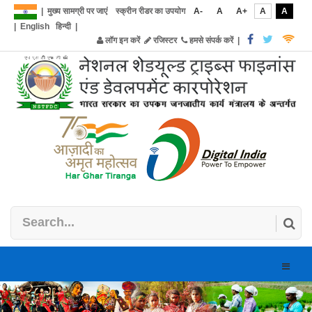
|
मुख्य सामग्री पर जाएं
स्क्रीन रीडर का उपयोग
A-
A
A+
A
A
|
English
हिन्दी
|
लॉग इन करें
रजिस्टर
हमसे संपर्क करें
|
Toggle
naviga