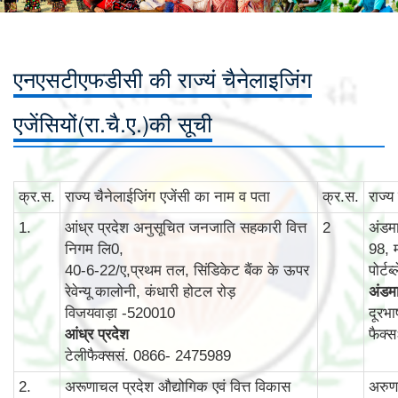
एनएसटीएफडीसी की राज्यं चैनेलाइजिंग
एजेंसियों(रा.चै.ए.)की सूची
क्र.स.
राज्‍य चैनेलाईजिंग एजेंसी का नाम व पता
क्र.स.
राज्‍
1.
आंध्र प्रदेश अनुसूचित जनजाति सहकारी वित्त
2
अंडम
निगम लि0,
98, 
40-6-22/ए,प्रथम तल, सिंडिकेट बैंक के ऊपर
पोर्ट
रेवेन्‍यू कालोनी, कंधारी होटल रोड़
अंडमा
विजयवाड़ा -520010
दूरभ
आंध्र प्रदेश
फैक्
टेलीफैक्ससं. 0866- 2475989
2.
अरूणाचल प्रदेश औद्योगिक एवं वित्त विकास
अरुणा