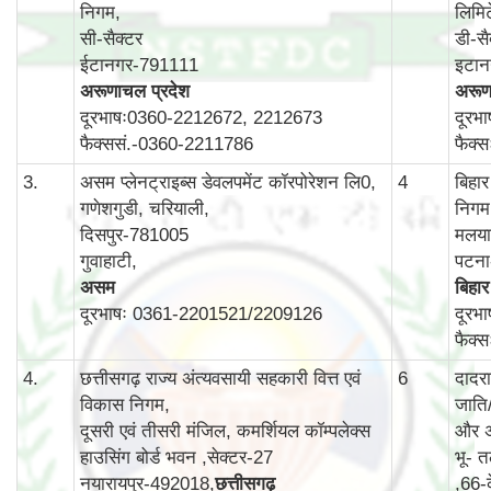
निगम,
लिमि
सी-सैक्टर
डी-सै
ईटानगर-791111
इटा
अरूणाचल प्रदेश
अरूण
दूरभाषः0360-2212672, 2212673
दूरभ
फैक्ससं.-0360-2211786
फैक्
3.
असम प्लेनट्राइब्स डेवलपमेंट कॉरपोरेशन लि0,
4
बिहा
गणेशगुडी, चरियाली,
निगम
दिसपुर-781005
मलयान
गुवाहाटी,
पटन
असम
बिहार
दूरभाषः 0361-2201521/2209126
दूरभ
फैक्
4.
छत्तीसगढ़ राज्य अंत्यवसायी सहकारी वित्त एवं
6
दादर
विकास निगम,
जाति
दूसरी एवं तीसरी मंजिल, कमर्शियल कॉम्‍पलेक्‍स
और अ
हाउसिंग बोर्ड भवन ,सेक्‍टर-27
भू- त
नयारायपुर-492018,
छत्तीसगढ़
,66-क