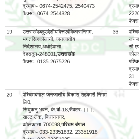
दूरभाषः- 0674-2542475, 2540473
दूरभ
फैक्सः- 0674-2544828
222
फैक्
19
उत्तराखंडबहुउद्देशीयवित्तएवंविकासनिगम,
36
पश्च
भगतसिंहकॉलानी, जनजातीय
जनजा
निदेशालय,अधोईवाला,
सी एफ
देहरादून-248001,
उत्तराखंड
कोलक
फैक्सः- 0135-2675226
पश्चि
दूरभ
31
फैक्
20
पश्चिमबंगाल जनजातीय विकास सहकारी निगम
लि0,
सिधुकनु भवन, के.बी-18,सैक्टर-।।।,
साल्ट लेक, बिधाननगर,
कोलकात्ता-700098,
पश्चिम बंगाल
दूरभाषः- 033-23351832, 23351918