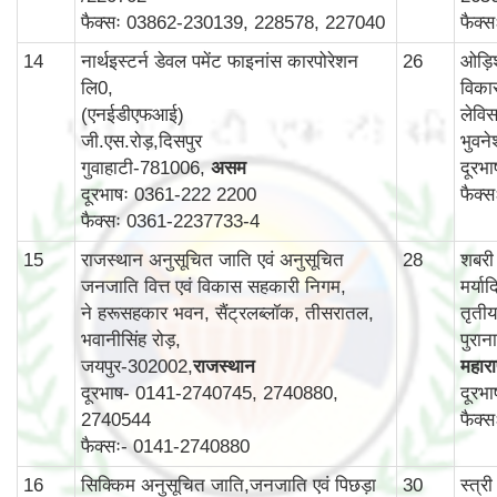
फैक्सः 03862-230139, 228578, 227040
फैक्
14
नार्थइस्टर्न डेवल पमेंट फाइनांस कारपोरेशन
26
ओड़ि
लि0,
विका
(एनईडीएफआई)
लेविस
जी.एस.रोड़,दिसपुर
भुवन
गुवाहाटी-781006,
असम
दूरभ
दूरभाषः 0361-222 2200
फैक्
फैक्सः 0361-2237733-4
15
राजस्थान अनुसूचित जाति एवं अनुसूचित
28
शबरी
जनजाति वित्त एवं विकास सहकारी निगम,
मर्य
ने हरूसहकार भवन, सैंट्रलब्लॉक, तीसरातल,
तृती
भवानीसिंह रोड़,
पुरा
जयपुर-302002,
राजस्थान
महाराष
दूरभाष- 0141-2740745, 2740880,
दूरभ
2740544
फैक्
फैक्सः- 0141-2740880
16
सिक्किम अनुसूचित जाति,जनजाति एवं पिछड़ा
30
स्‍त्