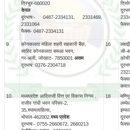
त्रिचुर-680020
त्रिव
केरल
दूरभ
दूरभाषः- 0487-2334131, 2331469,
233
2331064
फैक्
फैक्स- 0487-2334131
9.
कोनकलता महिला शहरी सहकारी बैंक,
16
लक्षद
साहिद कोनकलता बरूआ भवन,
जी-4
गर-अली, जोरहाट- 7850001
असम
कोची
दूरभाष: 0376-2304718
दूरभ
232
फैक्
कवार
10.
मध्यप्रदेश आदिवासी वित्त एवं विकास निगम ,
18
मणिप
राजीव गांधी भवन परिसर-2,
लम्फ
35,श्यामलाहिल्स,
इम्फ
भोपाल-462002,
मध्य प्रदेश
दूरभ
दूरभाषः- 0755-2660672, 2660213
फैक्