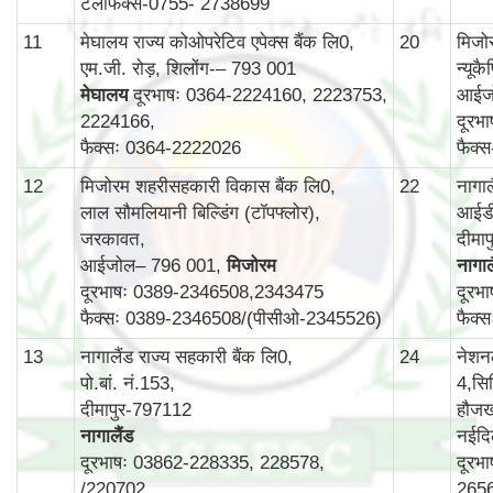
टेलीफैक्स-0755- 2738699
11
मेघालय राज्य कोओपरेटिव एपेक्स बैंक लि0,
20
मिजोर
एम.जी. रोड़, शिलोंग-– 793 001
न्यूक
मेघालय
दूरभाषः 0364-2224160, 2223753,
आईज
2224166,
दूरभ
फैक्सः 0364-2222026
फैक्
12
मिजोरम शहरीसहकारी विकास बैंक लि0,
22
नागा
लाल सौमलियानी बिल्डिंग (टॉपफ्लोर),
आईडी
जरकावत,
दीमा
आईजोल– 796 001,
मिजोरम
नागाल
दूरभाषः 0389-2346508,2343475
दूरभ
फैक्सः 0389-2346508/(पीसीओ-2345526)
फैक्
13
नागालैंड राज्य सहकारी बैंक लि0,
24
नेशन
पो.बां. नं.153,
4,सिर
दीमापुर-797112
हौजख
नागालैंड
नईदि
दूरभाषः 03862-228335, 228578,
दूरभ
/220702
265