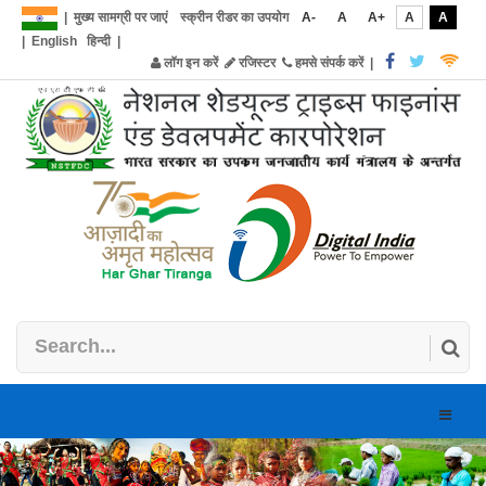
|
मुख्य सामग्री पर जाएं
स्क्रीन रीडर का उपयोग
A-
A
A+
A
A
|
English
हिन्दी
|
लॉग इन करें
रजिस्टर
हमसे संपर्क करें
|
Toggle
naviga