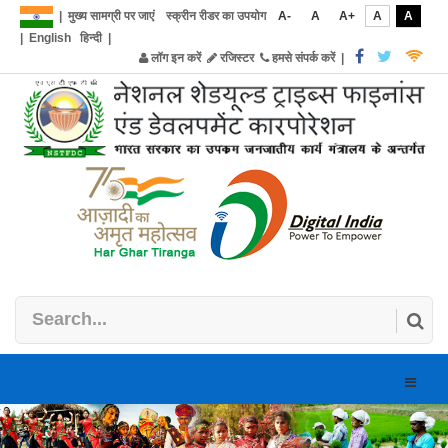
|
मुख्य सामग्री पर जाएं
स्क्रीन रीडर का उपयोग
A-
A
A+
A
A
|
English
हिन्दी
|
लॉग इन करें
रजिस्टर
हमसे संपर्क करें
|
Toggle
naviga