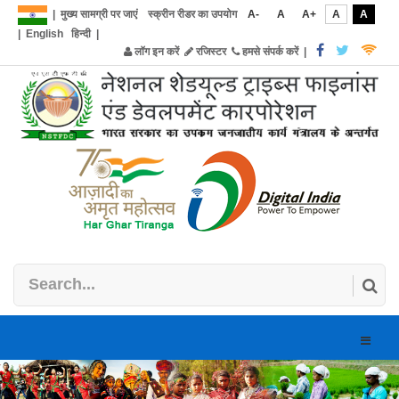
|
मुख्य सामग्री पर जाएं
स्क्रीन रीडर का उपयोग
A-
A
A+
A
A
|
English
हिन्दी
|
लॉग इन करें
रजिस्टर
हमसे संपर्क करें
|
Toggle
naviga