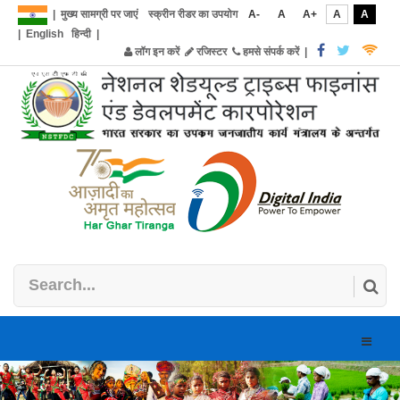
|
मुख्य सामग्री पर जाएं
स्क्रीन रीडर का उपयोग
A-
A
A+
A
A
|
English
हिन्दी
|
लॉग इन करें
रजिस्टर
हमसे संपर्क करें
|
Toggle
naviga