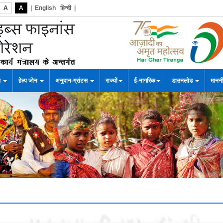
A
A
|
English
हिन्दी
|
स
हेल्प जोन
अनुदान-ग्रांटस
राज्यों
ई-नागरिक
डाउनलोड
माननी