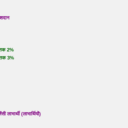
अंशदान
ए तक 2%
ए तक 3%
ाभार्थी (लाभार्थियों)