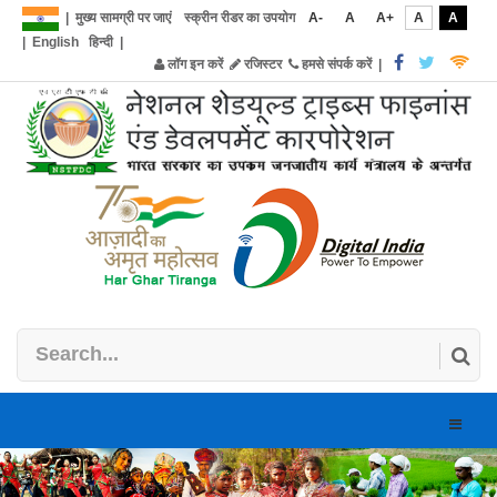
|
मुख्य सामग्री पर जाएं
स्क्रीन रीडर का उपयोग
A-
A
A+
A
A
|
English
हिन्दी
|
लॉग इन करें
रजिस्टर
हमसे संपर्क करें
|
Toggle
naviga