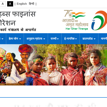
A
A
|
English
हिन्दी
|
स
हेल्प जोन
अनुदान-ग्रांटस
राज्यों
ई-नागरिक
डाउनलोड
माननी