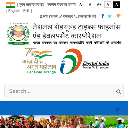
|
मुख्य सामग्री पर जाएं
स्क्रीन रीडर का उपयोग
A-
A
A+
A
A
|
English
हिन्दी
|
लॉग इन करें
रजिस्टर
हमसे संपर्क करें
|
Toggle
naviga