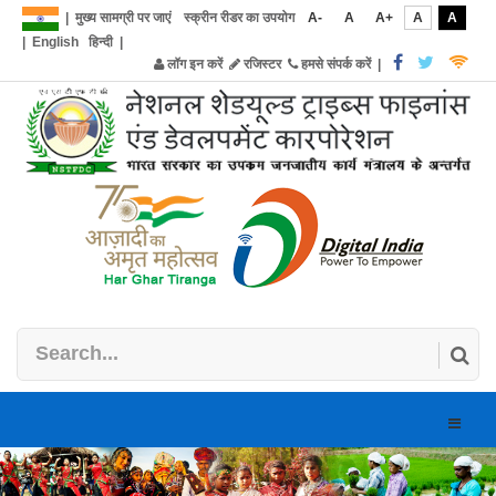
|
मुख्य सामग्री पर जाएं
स्क्रीन रीडर का उपयोग
A-
A
A+
A
A
|
English
हिन्दी
|
लॉग इन करें
रजिस्टर
हमसे संपर्क करें
|
Toggle
naviga