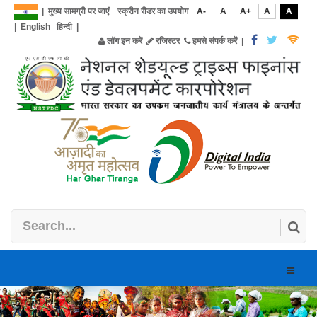
|
मुख्य सामग्री पर जाएं
स्क्रीन रीडर का उपयोग
A-
A
A+
A
A
|
English
हिन्दी
|
लॉग इन करें
रजिस्टर
हमसे संपर्क करें
|
Toggle
naviga