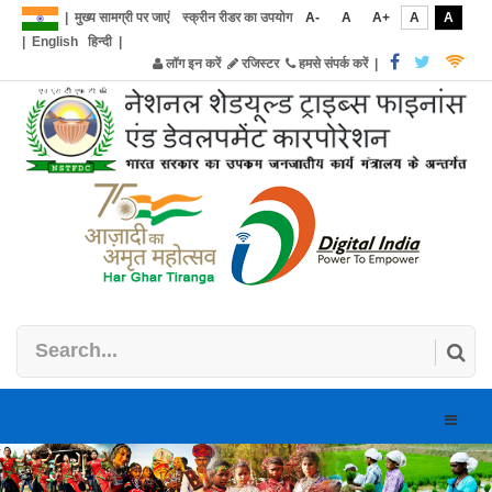
|
मुख्य सामग्री पर जाएं
स्क्रीन रीडर का उपयोग
A-
A
A+
A
A
|
English
हिन्दी
|
लॉग इन करें
रजिस्टर
हमसे संपर्क करें
|
Toggle
naviga