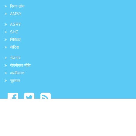
ब्रिज लोन
AMSY
ASRY
SHG
निविदाएं
नोटिस
रोज़गार
गोपनीयता नीति
अस्वीकरण
पूछताछ
0
आगंतुकों का कोई:
कॉपीराइट © 2016 एनएसटीएफडीसी
Luminous Infoways