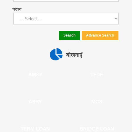
जरुरत
Search
Advance Search
योजनाएं
AMSY
TFDE
ASRY
MCS
TERM LOAN
BRIDGE LOAN