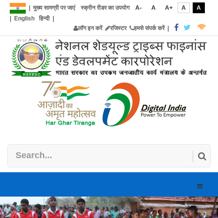
|
मुख्य सामग्री पर जाएं
स्क्रीन रीडर का उपयोग
A-
A
A+
A
A
|
English
हिन्दी
|
लॉग इन करें
रजिस्टर
हमसे संपर्क करें
|
Toggle
naviga