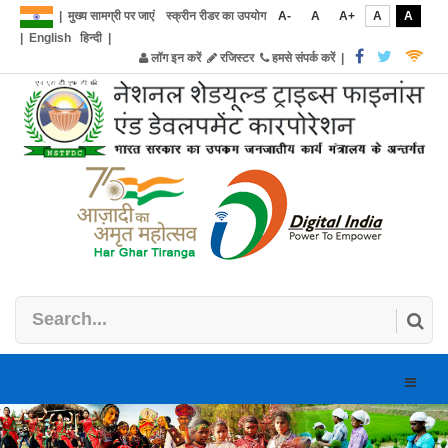
|
मुख्य सामग्री पर जाएं
स्क्रीन रीडर का उपयोग
A-
A
A+
A
A
|
English
हिन्दी
|
लॉग इन करें
रजिस्टर
हमसे संपर्क करें
|
Toggle
naviga