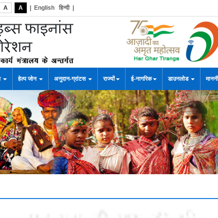
A
A
|
English
हिन्दी
|
स
हेल्प जोन
अनुदान-ग्रांटस
राज्यों
ई-नागरिक
डाउनलोड
माननी