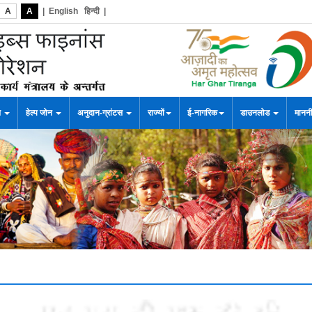
A
A
|
English
हिन्दी
|
स
हेल्प जोन
अनुदान-ग्रांटस
राज्यों
ई-नागरिक
डाउनलोड
माननी