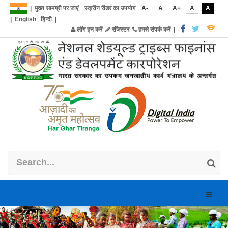
|
मुख्य सामग्री पर जाएं
स्क्रीन रीडर का उपयोग
A-
A
A+
A
A
|
English
हिन्दी
|
लॉग इन करें
रजिस्टर
हमसे संपर्क करें
|
Toggle
naviga