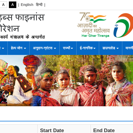
A
A
|
English
हिन्दी
|
स
हेल्प जोन
अनुदान-ग्रांटस
राज्यों
ई-नागरिक
डाउनलोड
माननी
Start Date
End Date