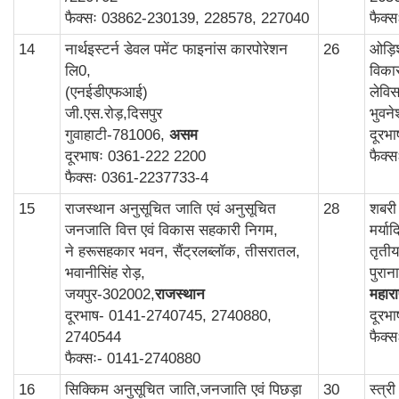
फैक्सः 03862-230139, 228578, 227040
फैक्
14
नार्थइस्टर्न डेवल पमेंट फाइनांस कारपोरेशन
26
ओड़ि
लि0,
विका
(एनईडीएफआई)
लेविस
जी.एस.रोड़,दिसपुर
भुवन
गुवाहाटी-781006,
असम
दूरभ
दूरभाषः 0361-222 2200
फैक्
फैक्सः 0361-2237733-4
15
राजस्थान अनुसूचित जाति एवं अनुसूचित
28
शबरी
जनजाति वित्त एवं विकास सहकारी निगम,
मर्य
ने हरूसहकार भवन, सैंट्रलब्लॉक, तीसरातल,
तृती
भवानीसिंह रोड़,
पुरा
जयपुर-302002,
राजस्थान
महाराष
दूरभाष- 0141-2740745, 2740880,
दूरभ
2740544
फैक्
फैक्सः- 0141-2740880
16
सिक्किम अनुसूचित जाति,जनजाति एवं पिछड़ा
30
स्‍त्