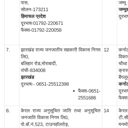
पास,
जम्म
सोलन-173211
जम्मू
हिमाचल प्रदेश
दूरभ
दूरभाषः01792-220671
फैक्स-01792-220058
7.
झारखंड राज्य जनजातीय सहकारी विकास निगम
12
कर्न
लि0,
विका
बलिहार रोड,मोराबादी,
चौथा 
रांची-834008
क्रास
झारखंड
बैंग
दूरभाषः- 0651-25512398
कर्न
फैक्स-0651-
दूरभ
2551686
फैक्
8.
केरल राज्य अनुसूचित जाति तथा अनुसूचित
14
केरल
जनजाति विकास निगम लि0,
टी.स
पो.बॉ.नं.523, टाउनहॉलरोड़,
मनमो