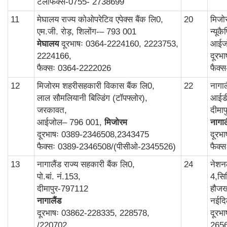
टेलीफैक्स-0755- 2738699
11
मेघालय राज्य कोओपरेटिव एपेक्स बैंक लि0,
20
मिजोर
एम.जी. रोड़, शिलोंग-– 793 001
न्यूक
मेघालय
दूरभाषः 0364-2224160, 2223753,
आईज
2224166,
दूरभ
फैक्सः 0364-2222026
फैक्
12
मिजोरम शहरीसहकारी विकास बैंक लि0,
22
नागा
लाल सौमलियानी बिल्डिंग (टॉपफ्लोर),
आईडी
जरकावत,
दीमा
आईजोल– 796 001,
मिजोरम
नागाल
दूरभाषः 0389-2346508,2343475
दूरभ
फैक्सः 0389-2346508/(पीसीओ-2345526)
फैक्
13
नागालैंड राज्य सहकारी बैंक लि0,
24
नेशन
पो.बां. नं.153,
4,सिर
दीमापुर-797112
हौजख
नागालैंड
नईदि
दूरभाषः 03862-228335, 228578,
दूरभ
/220702
265