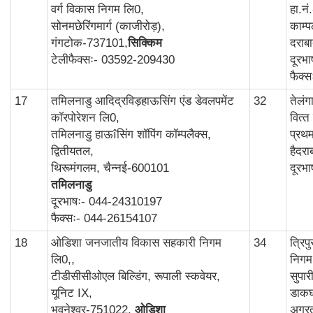
वर्ग विकास निगम लि0,
हा.न
सोनमछेरिंगमार्ग (काजीरोड़),
काम्‍प
गंगटोक-737101,
सिक्किम
दराब
टेलीफैक्सः- 03592-209430
दूरभ
फैक्
17
तमिलनाडु आदिद्रविड़हाऊसिंग एंड डेवलपमेंट
32
तेलं
कॉरपोरेशन लि0,
वित्‍
तमिलनाडु हाऊîसिंग शॉपिंग कॉम्पलैक्स,
प्रथ
द्वितीयतल,
हैदर
थिरूमंगलम, चैन्नई-600101
दूरभ
तमिलनाडु
दूरभाषः- 044-24310197
फैक्सः- 044-26154107
18
ओडिशा जनजातीय विकास सहकारी निगम
34
त्रि
लि0,,
निगम
टीडीसीसीओएल बिल्डिंग, रूपाली स्कवेयर,
सुपार
यूनिट IX,
डाकघ
भुवनेश्वर-751022,
ओडिशा
अगर