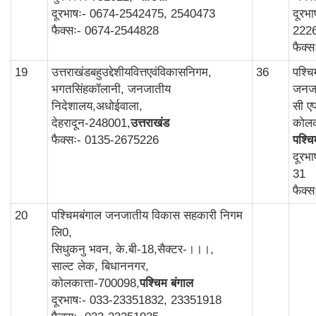
दूरभाषः- 0674-2542475, 2540473
दूरभ
फैक्सः- 0674-2544828
222
फैक्
19
उत्तराखंडबहुउद्देशीयवित्तएवंविकासनिगम,
36
पश्च
भगतसिंहकॉलानी, जनजातीय
जनजा
निदेशालय,अधोईवाला,
सी एफ
देहरादून-248001,
उत्तराखंड
कोलक
फैक्सः- 0135-2675226
पश्चि
दूरभ
31
फैक्
20
पश्चिमबंगाल जनजातीय विकास सहकारी निगम
लि0,
सिधुकनु भवन, के.बी-18,सैक्टर-।।।,
साल्ट लेक, बिधाननगर,
कोलकात्ता-700098,
पश्चिम बंगाल
दूरभाषः- 033-23351832, 23351918