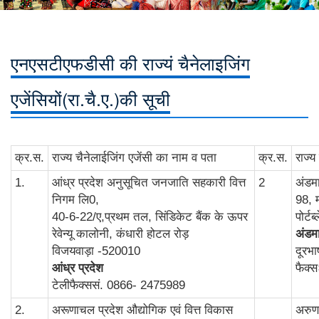
एनएसटीएफडीसी की राज्यं चैनेलाइजिंग
एजेंसियों(रा.चै.ए.)की सूची
क्र.स.
राज्‍य चैनेलाईजिंग एजेंसी का नाम व पता
क्र.स.
राज्‍
1.
आंध्र प्रदेश अनुसूचित जनजाति सहकारी वित्त
2
अंडम
निगम लि0,
98, 
40-6-22/ए,प्रथम तल, सिंडिकेट बैंक के ऊपर
पोर्ट
रेवेन्‍यू कालोनी, कंधारी होटल रोड़
अंडमा
विजयवाड़ा -520010
दूरभ
आंध्र प्रदेश
फैक्
टेलीफैक्ससं. 0866- 2475989
2.
अरूणाचल प्रदेश औद्योगिक एवं वित्त विकास
अरुणा