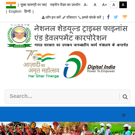
|
मुख्य सामग्री पर जाएं
स्क्रीन रीडर का उपयोग
A-
A
A+
A
A
|
English
हिन्दी
|
लॉग इन करें
रजिस्टर
हमसे संपर्क करें
|
Toggle
naviga