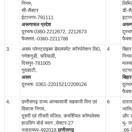
निगम,
लिमि
सी-सैक्टर
डी-सै
ईटानगर-791111
इटा
अरूणाचल प्रदेश
अरूण
दूरभाषः0360-2212672, 2212673
दूरभ
फैक्ससं.-0360-2211786
फैक्
3.
असम प्लेनट्राइब्स डेवलपमेंट कॉरपोरेशन लि0,
4
बिहा
गणेशगुडी, चरियाली,
निगम
दिसपुर-781005
मलयान
गुवाहाटी,
पटन
असम
बिहार
दूरभाषः 0361-2201521/2209126
दूरभ
फैक्
4.
छत्तीसगढ़ राज्य अंत्यवसायी सहकारी वित्त एवं
6
दादर
विकास निगम,
जाति
दूसरी एवं तीसरी मंजिल, कमर्शियल कॉम्‍पलेक्‍स
और अ
हाउसिंग बोर्ड भवन ,सेक्‍टर-27
भू- त
नयारायपुर-492018,
छत्तीसगढ़
,66-क