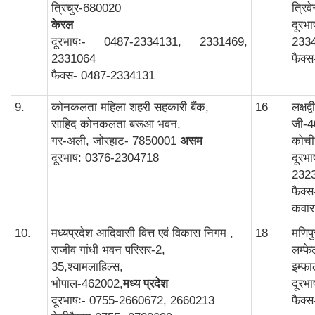
त्रिचुर-680020
त्रिव
केरल
दूरभ
दूरभाषः- 0487-2334131, 2331469,
233
2331064
फैक्
फैक्स- 0487-2334131
9.
कोनकलता महिला शहरी सहकारी बैंक,
16
लक्षद
साहिद कोनकलता बरूआ भवन,
जी-4
गर-अली, जोरहाट- 7850001
असम
कोची
दूरभाष: 0376-2304718
दूरभ
232
फैक्
कवार
10.
मध्यप्रदेश आदिवासी वित्त एवं विकास निगम ,
18
मणिप
राजीव गांधी भवन परिसर-2,
लम्फ
35,श्यामलाहिल्स,
इम्फ
भोपाल-462002,
मध्य प्रदेश
दूरभ
दूरभाषः- 0755-2660672, 2660213
फैक्