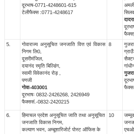
दूरभाष-0771-4248601-615
अमली
टेलीफैक्स :0771-4248617
सिलव
दादरा
दूरभ
फैक्
5.
गोवाराज्य अनुसूचित जनजाति वित्त एवं विकास
8
गुजर
निगम लि0,
ग्राउ
दूसरीमंजिल,
सैक्ट
दयानंद स्मृति बिल्डिंग,
गांध
स्वामी विवेकानंद रोड़ ,
गुजर
पणजी
दूरभ
गोवा
-403001
फैक्
दूरभाषः 0832-2426268, 2426949
फैक्ससं.-0832-2420215
6.
हिमाचल प्रदेश अनुसूचित जाति तथा अनुसूचित
10
जम्म
जनजाति विकास निगम,
जनजा
कल्याण भवन, अम्बूशारिजोर्ट पोस्ट ऑफिस के
एचओ 