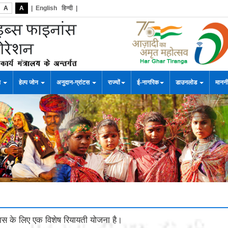
A
A
|
English
हिन्दी
|
स
हेल्प जोन
अनुदान-ग्रांटस
राज्यों
ई-नागरिक
डाउनलोड
माननी
स के लिए एक विशेष रियायती योजना है।