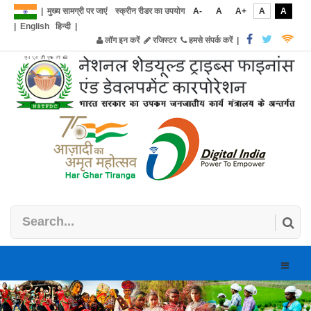
|
मुख्य सामग्री पर जाएं
स्क्रीन रीडर का उपयोग
A-
A
A+
A
A
|
English
हिन्दी
|
लॉग इन करें
रजिस्टर
हमसे संपर्क करें
|
Toggle
naviga