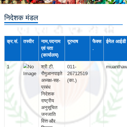
निदेशक मंडल
क्र.सं.
तस्वीर
नाम,पदनाम
दूरभाष
फैक्स
ईमेल आईडी
एवं पता
.
(कार्यालय)
1
श्री टी.
011-
muantha
रौमुआनपाइते
26712519
अध्यक्ष-सह-
(का.)
प्रबंध
निदेशक
राष्ट्रीय
अनुसूचित
जनजाति
वित्त और