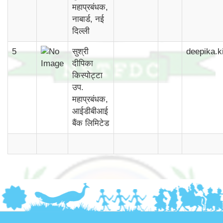
महाप्रबंधक,
नाबार्ड, नई
दिल्ली
5
सुश्री
deepika.k
दीपिका
किस्पोट्टा
उप.
महाप्रबंधक,
आईडीबीआई
बैंक लिमिटेड