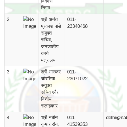
विकास
निगम
2
श्री अनंत
011-
प्रकाश पांडे
23340468
संयुक्त
सचिव,
जनजातीय
कार्य
मंत्रालय
3
श्री भास्कर
011-
चोरडिया
23071022
संयुक्त
सचिव और
वित्तीय
सलाहकार
4
श्री नबीन
011-
delhi@na
कुमार रॉय,
41539353