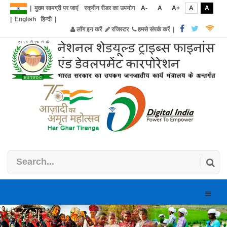
|
मुख्य सामग्री पर जाएं
स्क्रीन रीडर का उपयोग
A-
A
A+
A
A
|
English
हिन्दी
|
लॉग इन करें
रजिस्टर
हमसे संपर्क करें
|
Toggle
naviga