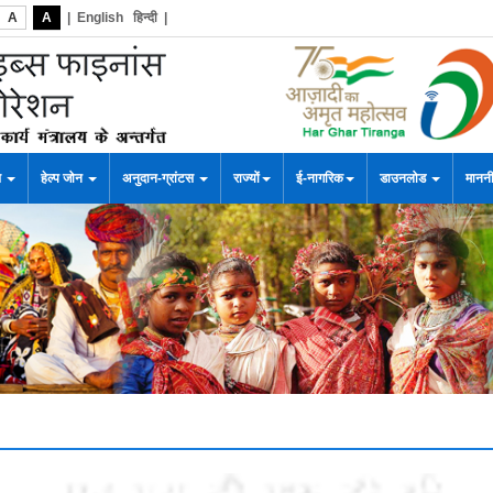
A
A
|
English
हिन्दी
|
स
हेल्प जोन
अनुदान-ग्रांटस
राज्यों
ई-नागरिक
डाउनलोड
माननी