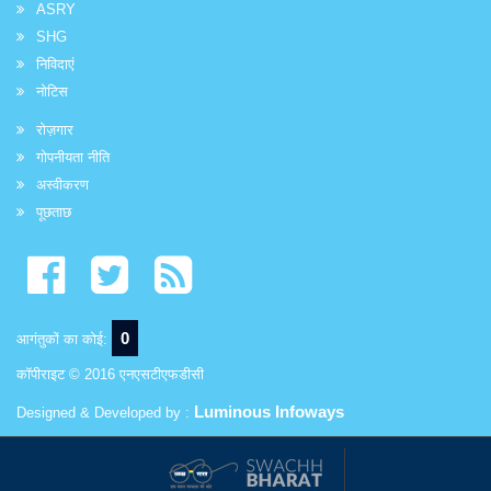
ASRY
SHG
निविदाएं
नोटिस
रोज़गार
गोपनीयता नीति
अस्वीकरण
पूछताछ
0
आगंतुकों का कोई:
कॉपीराइट © 2016 एनएसटीएफडीसी
Luminous Infoways
Designed & Developed by :