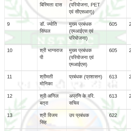
बिस्‍मिता दास
(परियोजना, PET
एवं सीएसआर))
9
डॉ. ज्योति
मुख्‍य प्रबंधक
605
सिंघल
(एमआईएस एवं
परियोजना)
10
श्री भाग्‍यराज
मुख्‍य प्रबंधक
605
पी
(परियोजना एवं
एमआईएस)
11
श्रीमती
प्रबंधक (प्रशासन)
613
मोनिका
12
श्री अनिल
अप्रनि के वरि.
613
बत्रा
सचिव
13
श्री विजय
उप प्रबंधक
622
सिंह