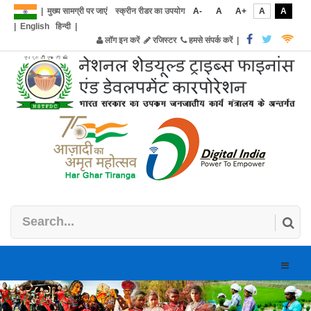
|
मुख्य सामग्री पर जाएं
स्क्रीन रीडर का उपयोग
A-
A
A+
A
A
|
English
हिन्दी
|
लॉग इन करें
रजिस्टर
हमसे संपर्क करें
|
Toggle
naviga