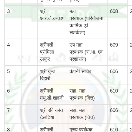
3
श्री
महा
608
आर.जे.कच्छप
प्रबंधक (परियोजना,
कार्मिक एवं
सतर्कता)
4
श्रीमती
उप महा
609
प्रोमिला
प्रबंधक (रा.भा. एवं
ठाकुर
प्रशासन)
5
श्री कुंज
कंपनी सचिव
606
बिहारी
6
श्रीमती
सहा. महा
610
मधु.डी.शाहनी
प्रबंधक (वित्त)
7
श्री रवि कांत
सहा. महा
606
टेलटिया
प्रबंधक (वित्त)
8
श्रीमती
मुख्‍य प्रबंधक
610