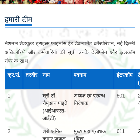
हमारी टीम
नेशनल शेडयूल्‍ड ट्राइब्‍स फाइनांस एंड डेवलपमेंट कॉरपोरेशन, नई दिल्‍ली
अधिकारियों और कर्मचारियों की सूची उनके टेलीफोन और इंटरकॉम
नंबर के साथ
क्र.सं.
तस्‍वीर
नाम
पदनाम
इंटरकॉम
ट
(
1
श्री टी.
अध्यक्ष एवं प्रबन्ध
601
रौमुआन पाइते
निदेशक
(आईआरएस-
आईटी)
2
श्री अनिल
मुख्‍य महा प्रबंधक
611
कुमार जुयाल
(वित्त)