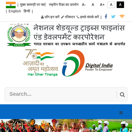
|
मुख्य सामग्री पर जाएं
स्क्रीन रीडर का उपयोग
A-
A
A+
A
A
|
English
हिन्दी
|
लॉग इन करें
रजिस्टर
हमसे संपर्क करें
|
Toggle
naviga