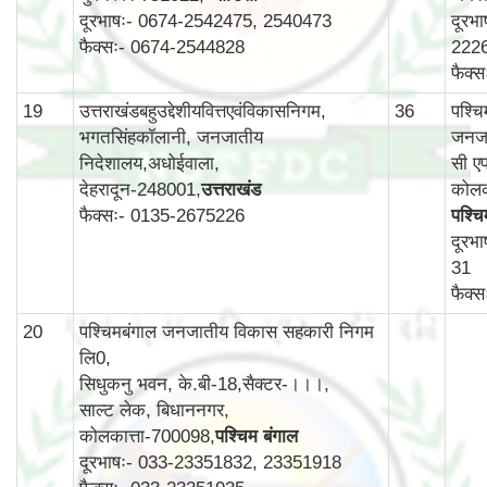
दूरभाषः- 0674-2542475, 2540473
दूरभ
फैक्सः- 0674-2544828
222
फैक्
19
उत्तराखंडबहुउद्देशीयवित्तएवंविकासनिगम,
36
पश्च
भगतसिंहकॉलानी, जनजातीय
जनजा
निदेशालय,अधोईवाला,
सी एफ
देहरादून-248001,
उत्तराखंड
कोलक
फैक्सः- 0135-2675226
पश्चि
दूरभ
31
फैक्
20
पश्चिमबंगाल जनजातीय विकास सहकारी निगम
लि0,
सिधुकनु भवन, के.बी-18,सैक्टर-।।।,
साल्ट लेक, बिधाननगर,
कोलकात्ता-700098,
पश्चिम बंगाल
दूरभाषः- 033-23351832, 23351918