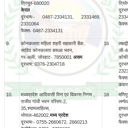
त्रिचुर-680020
त्रिव
केरल
दूरभ
दूरभाषः- 0487-2334131, 2331469,
233
2331064
फैक्
फैक्स- 0487-2334131
9.
कोनकलता महिला शहरी सहकारी बैंक,
16
लक्षद
साहिद कोनकलता बरूआ भवन,
जी-4
गर-अली, जोरहाट- 7850001
असम
कोची
दूरभाष: 0376-2304718
दूरभ
232
फैक्
कवार
10.
मध्यप्रदेश आदिवासी वित्त एवं विकास निगम ,
18
मणिप
राजीव गांधी भवन परिसर-2,
लम्फ
35,श्यामलाहिल्स,
इम्फ
भोपाल-462002,
मध्य प्रदेश
दूरभ
दूरभाषः- 0755-2660672, 2660213
फैक्