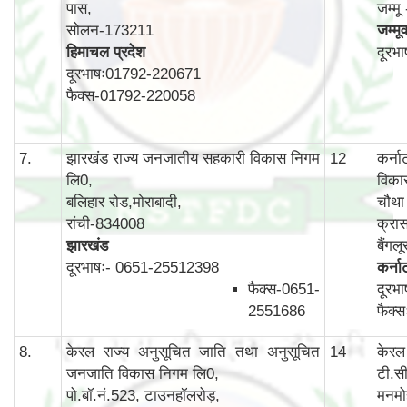
पास,
जम्म
सोलन-173211
जम्मू
हिमाचल प्रदेश
दूरभ
दूरभाषः01792-220671
फैक्स-01792-220058
7.
झारखंड राज्य जनजातीय सहकारी विकास निगम
12
कर्न
लि0,
विका
बलिहार रोड,मोराबादी,
चौथा 
रांची-834008
क्रास
झारखंड
बैंग
दूरभाषः- 0651-25512398
कर्न
फैक्स-0651-
दूरभ
2551686
फैक्
8.
केरल राज्य अनुसूचित जाति तथा अनुसूचित
14
केरल
जनजाति विकास निगम लि0,
टी.स
पो.बॉ.नं.523, टाउनहॉलरोड़,
मनमो