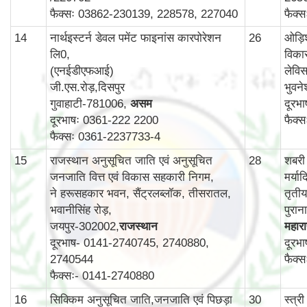
फैक्सः 03862-230139, 228578, 227040
फैक्
14
नार्थइस्टर्न डेवल पमेंट फाइनांस कारपोरेशन
26
ओड़ि
लि0,
विका
(एनईडीएफआई)
लेविस
जी.एस.रोड़,दिसपुर
भुवन
गुवाहाटी-781006,
असम
दूरभ
दूरभाषः 0361-222 2200
फैक्
फैक्सः 0361-2237733-4
15
राजस्थान अनुसूचित जाति एवं अनुसूचित
28
शबरी
जनजाति वित्त एवं विकास सहकारी निगम,
मर्य
ने हरूसहकार भवन, सैंट्रलब्लॉक, तीसरातल,
तृती
भवानीसिंह रोड़,
पुरा
जयपुर-302002,
राजस्थान
महाराष
दूरभाष- 0141-2740745, 2740880,
दूरभ
2740544
फैक्
फैक्सः- 0141-2740880
16
सिक्किम अनुसूचित जाति,जनजाति एवं पिछड़ा
30
स्‍त्