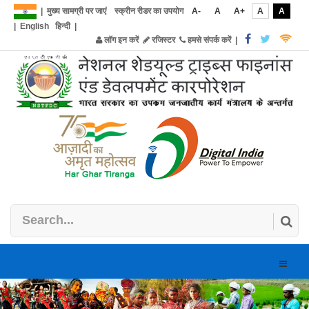
|
मुख्य सामग्री पर जाएं
स्क्रीन रीडर का उपयोग
A-
A
A+
A
A
|
English
हिन्दी
|
लॉग इन करें
रजिस्टर
हमसे संपर्क करें
|
Toggle
naviga