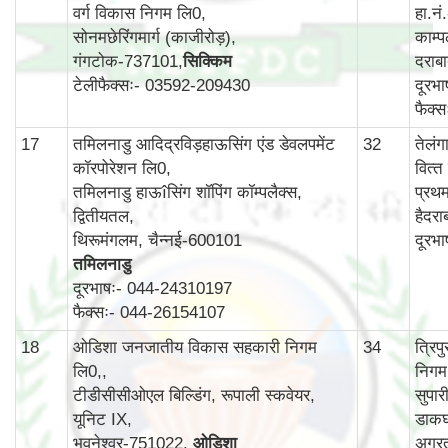
वर्ग विकास निगम लि0,
हा.न
सोनमछेरिंगमार्ग (काजीरोड़),
काम्‍प
गंगटोक-737101,
सिक्किम
दराब
टेलीफैक्सः- 03592-209430
दूरभ
फैक्
17
तमिलनाडु आदिद्रविड़हाऊसिंग एंड डेवलपमेंट
32
तेलं
कॉरपोरेशन लि0,
वित्‍
तमिलनाडु हाऊîसिंग शॉपिंग कॉम्पलैक्स,
प्रथ
द्वितीयतल,
हैदर
थिरूमंगलम, चैन्नई-600101
दूरभ
तमिलनाडु
दूरभाषः- 044-24310197
फैक्सः- 044-26154107
18
ओडिशा जनजातीय विकास सहकारी निगम
34
त्रि
लि0,,
निगम
टीडीसीसीओएल बिल्डिंग, रूपाली स्कवेयर,
सुपार
यूनिट IX,
डाकघ
भुवनेश्वर-751022,
ओडिशा
अगर