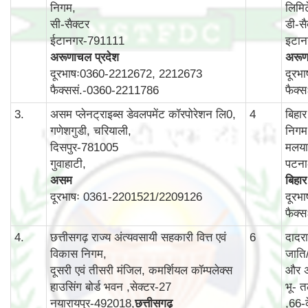
निगम,
लिमि
सी-सैक्टर
डी-सै
ईटानगर-791111
इटा
अरूणाचल प्रदेश
अरूण
दूरभाषः0360-2212672, 2212673
दूरभ
फैक्ससं.-0360-2211786
फैक्
3.
असम प्लेनट्राइब्स डेवलपमेंट कॉरपोरेशन लि0,
4
बिहा
गणेशगुडी, चरियाली,
निगम
दिसपुर-781005
मलयान
गुवाहाटी,
पटन
असम
बिहार
दूरभाषः 0361-2201521/2209126
दूरभ
फैक्
4.
छत्तीसगढ़ राज्य अंत्यवसायी सहकारी वित्त एवं
6
दादर
विकास निगम,
जाति
दूसरी एवं तीसरी मंजिल, कमर्शियल कॉम्‍पलेक्‍स
और अ
हाउसिंग बोर्ड भवन ,सेक्‍टर-27
भू- त
नयारायपुर-492018,
छत्तीसगढ़
,66-क