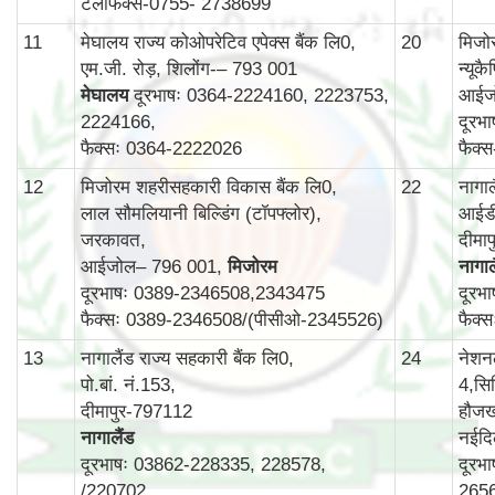
टेलीफैक्स-0755- 2738699
11
मेघालय राज्य कोओपरेटिव एपेक्स बैंक लि0,
20
मिजोर
एम.जी. रोड़, शिलोंग-– 793 001
न्यूक
मेघालय
दूरभाषः 0364-2224160, 2223753,
आईज
2224166,
दूरभ
फैक्सः 0364-2222026
फैक्
12
मिजोरम शहरीसहकारी विकास बैंक लि0,
22
नागा
लाल सौमलियानी बिल्डिंग (टॉपफ्लोर),
आईडी
जरकावत,
दीमा
आईजोल– 796 001,
मिजोरम
नागाल
दूरभाषः 0389-2346508,2343475
दूरभ
फैक्सः 0389-2346508/(पीसीओ-2345526)
फैक्
13
नागालैंड राज्य सहकारी बैंक लि0,
24
नेशन
पो.बां. नं.153,
4,सिर
दीमापुर-797112
हौजख
नागालैंड
नईदि
दूरभाषः 03862-228335, 228578,
दूरभ
/220702
265