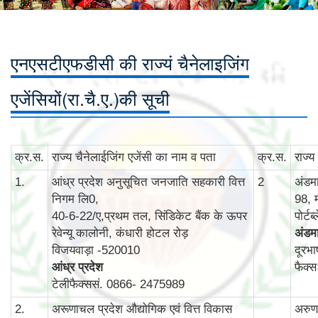
एनएसटीएफडीसी की राज्यं चैनेलाइजिंग
एजेंसियों(रा.चै.ए.)की सूची
क्र.स.
राज्‍य चैनेलाईजिंग एजेंसी का नाम व पता
क्र.स.
राज्‍
1.
आंध्र प्रदेश अनुसूचित जनजाति सहकारी वित्त
2
अंडम
निगम लि0,
98, 
40-6-22/ए,प्रथम तल, सिंडिकेट बैंक के ऊपर
पोर्ट
रेवेन्‍यू कालोनी, कंधारी होटल रोड़
अंडमा
विजयवाड़ा -520010
दूरभ
आंध्र प्रदेश
फैक्
टेलीफैक्ससं. 0866- 2475989
2.
अरूणाचल प्रदेश औद्योगिक एवं वित्त विकास
अरुणा