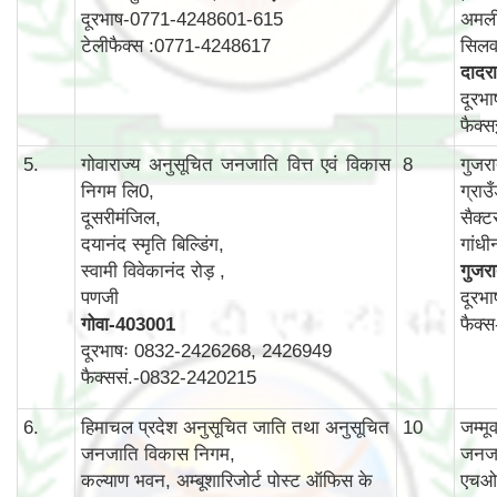
दूरभाष-0771-4248601-615
अमली
टेलीफैक्स :0771-4248617
सिलव
दादरा
दूरभ
फैक्
5.
गोवाराज्य अनुसूचित जनजाति वित्त एवं विकास
8
गुजर
निगम लि0,
ग्राउ
दूसरीमंजिल,
सैक्ट
दयानंद स्मृति बिल्डिंग,
गांध
स्वामी विवेकानंद रोड़ ,
गुजर
पणजी
दूरभ
गोवा
-403001
फैक्
दूरभाषः 0832-2426268, 2426949
फैक्ससं.-0832-2420215
6.
हिमाचल प्रदेश अनुसूचित जाति तथा अनुसूचित
10
जम्म
जनजाति विकास निगम,
जनजा
कल्याण भवन, अम्बूशारिजोर्ट पोस्ट ऑफिस के
एचओ 