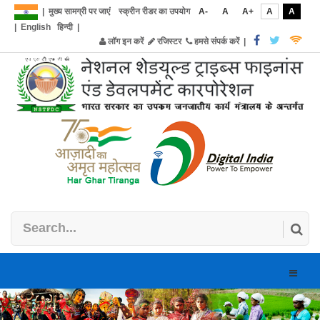
|
मुख्य सामग्री पर जाएं
स्क्रीन रीडर का उपयोग
A-
A
A+
A
A
|
English
हिन्दी
|
लॉग इन करें
रजिस्टर
हमसे संपर्क करें
|
Toggle
naviga