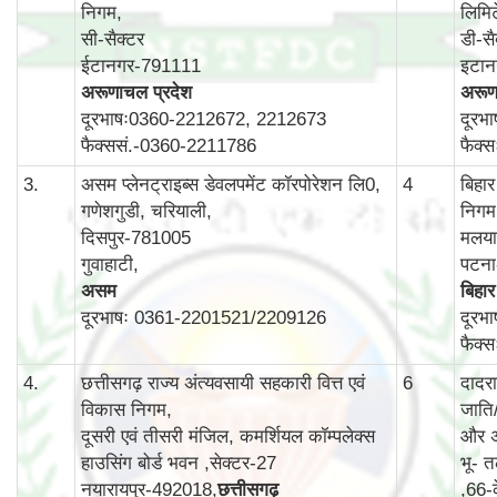
निगम,
लिमि
सी-सैक्टर
डी-सै
ईटानगर-791111
इटा
अरूणाचल प्रदेश
अरूण
दूरभाषः0360-2212672, 2212673
दूरभ
फैक्ससं.-0360-2211786
फैक्
3.
असम प्लेनट्राइब्स डेवलपमेंट कॉरपोरेशन लि0,
4
बिहा
गणेशगुडी, चरियाली,
निगम
दिसपुर-781005
मलयान
गुवाहाटी,
पटन
असम
बिहार
दूरभाषः 0361-2201521/2209126
दूरभ
फैक्
4.
छत्तीसगढ़ राज्य अंत्यवसायी सहकारी वित्त एवं
6
दादर
विकास निगम,
जाति
दूसरी एवं तीसरी मंजिल, कमर्शियल कॉम्‍पलेक्‍स
और अ
हाउसिंग बोर्ड भवन ,सेक्‍टर-27
भू- त
नयारायपुर-492018,
छत्तीसगढ़
,66-क