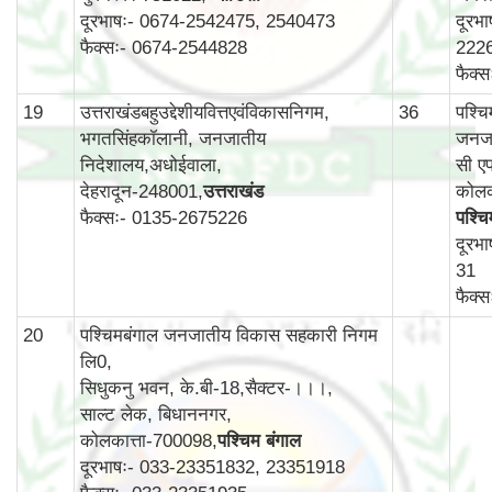
दूरभाषः- 0674-2542475, 2540473
दूरभ
फैक्सः- 0674-2544828
222
फैक्
19
उत्तराखंडबहुउद्देशीयवित्तएवंविकासनिगम,
36
पश्च
भगतसिंहकॉलानी, जनजातीय
जनजा
निदेशालय,अधोईवाला,
सी एफ
देहरादून-248001,
उत्तराखंड
कोलक
फैक्सः- 0135-2675226
पश्चि
दूरभ
31
फैक्
20
पश्चिमबंगाल जनजातीय विकास सहकारी निगम
लि0,
सिधुकनु भवन, के.बी-18,सैक्टर-।।।,
साल्ट लेक, बिधाननगर,
कोलकात्ता-700098,
पश्चिम बंगाल
दूरभाषः- 033-23351832, 23351918