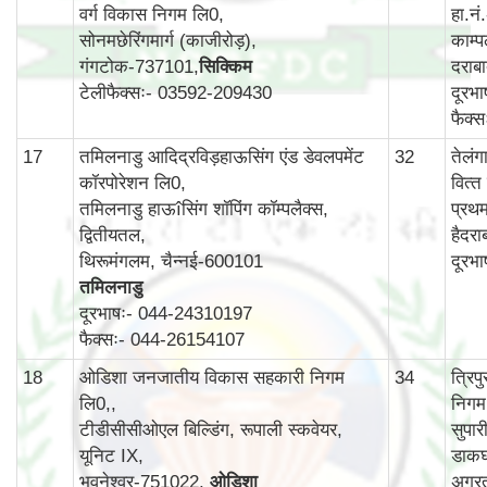
वर्ग विकास निगम लि0,
हा.न
सोनमछेरिंगमार्ग (काजीरोड़),
काम्‍प
गंगटोक-737101,
सिक्किम
दराब
टेलीफैक्सः- 03592-209430
दूरभ
फैक्
17
तमिलनाडु आदिद्रविड़हाऊसिंग एंड डेवलपमेंट
32
तेलं
कॉरपोरेशन लि0,
वित्‍
तमिलनाडु हाऊîसिंग शॉपिंग कॉम्पलैक्स,
प्रथ
द्वितीयतल,
हैदर
थिरूमंगलम, चैन्नई-600101
दूरभ
तमिलनाडु
दूरभाषः- 044-24310197
फैक्सः- 044-26154107
18
ओडिशा जनजातीय विकास सहकारी निगम
34
त्रि
लि0,,
निगम
टीडीसीसीओएल बिल्डिंग, रूपाली स्कवेयर,
सुपार
यूनिट IX,
डाकघ
भुवनेश्वर-751022,
ओडिशा
अगर