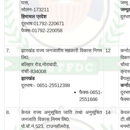
पास,
जम्म
सोलन-173211
जम्मू
हिमाचल प्रदेश
दूरभ
दूरभाषः01792-220671
फैक्स-01792-220058
7.
झारखंड राज्य जनजातीय सहकारी विकास निगम
12
कर्न
लि0,
विका
बलिहार रोड,मोराबादी,
चौथा 
रांची-834008
क्रास
झारखंड
बैंग
दूरभाषः- 0651-25512398
कर्न
फैक्स-0651-
दूरभ
2551686
फैक्
8.
केरल राज्य अनुसूचित जाति तथा अनुसूचित
14
केरल
जनजाति विकास निगम लि0,
टी.स
पो.बॉ.नं.523, टाउनहॉलरोड़,
मनमो