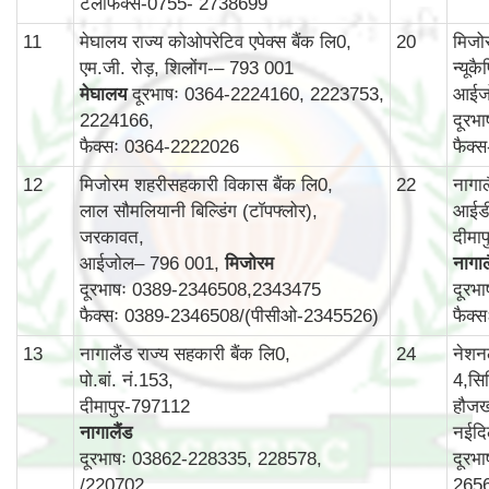
टेलीफैक्स-0755- 2738699
11
मेघालय राज्य कोओपरेटिव एपेक्स बैंक लि0,
20
मिजोर
एम.जी. रोड़, शिलोंग-– 793 001
न्यूक
मेघालय
दूरभाषः 0364-2224160, 2223753,
आईज
2224166,
दूरभ
फैक्सः 0364-2222026
फैक्
12
मिजोरम शहरीसहकारी विकास बैंक लि0,
22
नागा
लाल सौमलियानी बिल्डिंग (टॉपफ्लोर),
आईडी
जरकावत,
दीमा
आईजोल– 796 001,
मिजोरम
नागाल
दूरभाषः 0389-2346508,2343475
दूरभ
फैक्सः 0389-2346508/(पीसीओ-2345526)
फैक्
13
नागालैंड राज्य सहकारी बैंक लि0,
24
नेशन
पो.बां. नं.153,
4,सिर
दीमापुर-797112
हौजख
नागालैंड
नईदि
दूरभाषः 03862-228335, 228578,
दूरभ
/220702
265