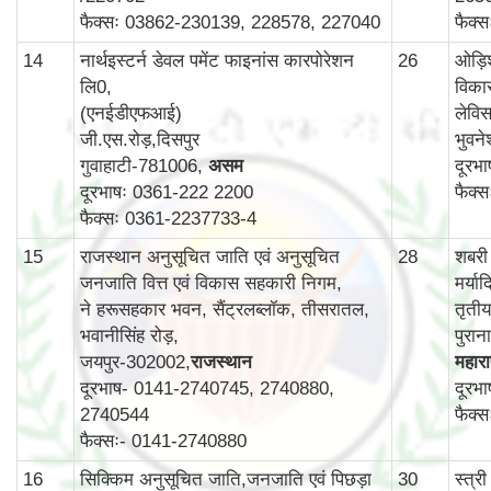
फैक्सः 03862-230139, 228578, 227040
फैक्
14
नार्थइस्टर्न डेवल पमेंट फाइनांस कारपोरेशन
26
ओड़ि
लि0,
विका
(एनईडीएफआई)
लेविस
जी.एस.रोड़,दिसपुर
भुवन
गुवाहाटी-781006,
असम
दूरभ
दूरभाषः 0361-222 2200
फैक्
फैक्सः 0361-2237733-4
15
राजस्थान अनुसूचित जाति एवं अनुसूचित
28
शबरी
जनजाति वित्त एवं विकास सहकारी निगम,
मर्य
ने हरूसहकार भवन, सैंट्रलब्लॉक, तीसरातल,
तृती
भवानीसिंह रोड़,
पुरा
जयपुर-302002,
राजस्थान
महाराष
दूरभाष- 0141-2740745, 2740880,
दूरभ
2740544
फैक्
फैक्सः- 0141-2740880
16
सिक्किम अनुसूचित जाति,जनजाति एवं पिछड़ा
30
स्‍त्