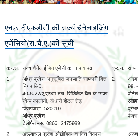
एनएसटीएफडीसी की राज्यं चैनेलाइजिंग
एजेंसियों(रा.चै.ए.)की सूची
क्र.स.
राज्‍य चैनेलाईजिंग एजेंसी का नाम व पता
क्र.स.
राज्‍
1.
आंध्र प्रदेश अनुसूचित जनजाति सहकारी वित्त
2
अंडम
निगम लि0,
98, 
40-6-22/ए,प्रथम तल, सिंडिकेट बैंक के ऊपर
पोर्ट
रेवेन्‍यू कालोनी, कंधारी होटल रोड़
अंडमा
विजयवाड़ा -520010
दूरभ
आंध्र प्रदेश
फैक्
टेलीफैक्ससं. 0866- 2475989
2.
अरूणाचल प्रदेश औद्योगिक एवं वित्त विकास
अरुणा