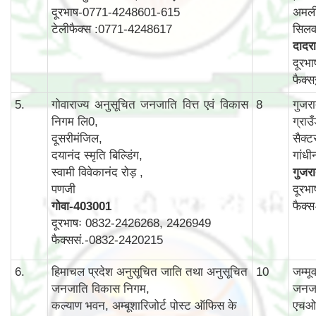
दूरभाष-0771-4248601-615
अमली
टेलीफैक्स :0771-4248617
सिलव
दादरा
दूरभ
फैक्
5.
गोवाराज्य अनुसूचित जनजाति वित्त एवं विकास
8
गुजर
निगम लि0,
ग्राउ
दूसरीमंजिल,
सैक्ट
दयानंद स्मृति बिल्डिंग,
गांध
स्वामी विवेकानंद रोड़ ,
गुजर
पणजी
दूरभ
गोवा
-403001
फैक्
दूरभाषः 0832-2426268, 2426949
फैक्ससं.-0832-2420215
6.
हिमाचल प्रदेश अनुसूचित जाति तथा अनुसूचित
10
जम्म
जनजाति विकास निगम,
जनजा
कल्याण भवन, अम्बूशारिजोर्ट पोस्ट ऑफिस के
एचओ 