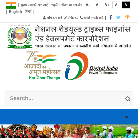
|
मुख्य सामग्री पर जाएं
स्क्रीन रीडर का उपयोग
A-
A
A+
A
A
|
English
हिन्दी
|
लॉग इन करें
रजिस्टर
हमसे संपर्क करें
|
Toggle
naviga