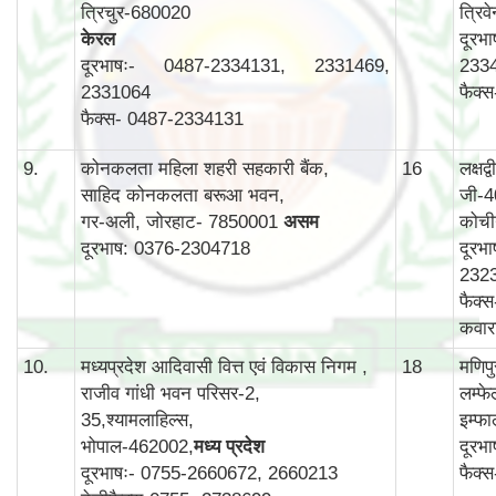
त्रिचुर-680020
त्रिव
केरल
दूरभ
दूरभाषः- 0487-2334131, 2331469,
233
2331064
फैक्
फैक्स- 0487-2334131
9.
कोनकलता महिला शहरी सहकारी बैंक,
16
लक्षद
साहिद कोनकलता बरूआ भवन,
जी-4
गर-अली, जोरहाट- 7850001
असम
कोची
दूरभाष: 0376-2304718
दूरभ
232
फैक्
कवार
10.
मध्यप्रदेश आदिवासी वित्त एवं विकास निगम ,
18
मणिप
राजीव गांधी भवन परिसर-2,
लम्फ
35,श्यामलाहिल्स,
इम्फ
भोपाल-462002,
मध्य प्रदेश
दूरभ
दूरभाषः- 0755-2660672, 2660213
फैक्