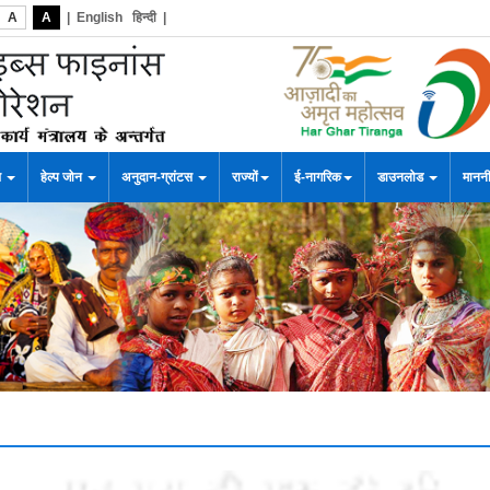
A
A
|
English
हिन्दी
|
स
हेल्प जोन
अनुदान-ग्रांटस
राज्यों
ई-नागरिक
डाउनलोड
माननी