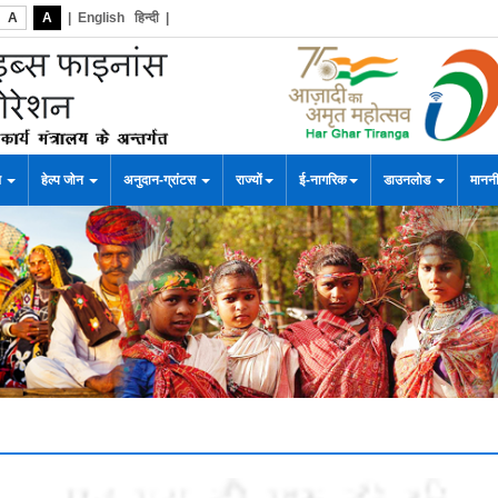
A
A
|
English
हिन्दी
|
स
हेल्प जोन
अनुदान-ग्रांटस
राज्यों
ई-नागरिक
डाउनलोड
माननी