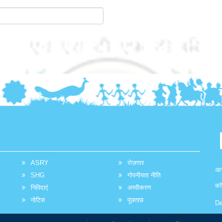
ASRY
रोज़गार
आग
SHG
गोपनीयता नीति
कॉ
निविदाएं
अस्वीकरण
नोटिस
पूछताछ
De