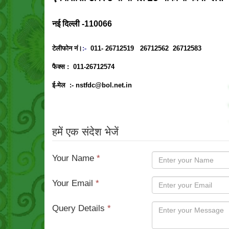
नई दिल्ली -110066
टेलीफोन नं।
:-
011- 26712519 26712562 26712583
फैक्स :
011-26712574
ई-मेल :-
nstfdc@bol.net.in
हमें एक संदेश भेजें
Your Name
*
Your Email
*
Query Details
*