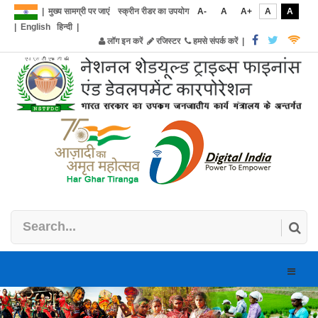
|
मुख्य सामग्री पर जाएं
स्क्रीन रीडर का उपयोग
A-
A
A+
A
A
|
English
हिन्दी
|
लॉग इन करें
रजिस्टर
हमसे संपर्क करें
|
Toggle
naviga