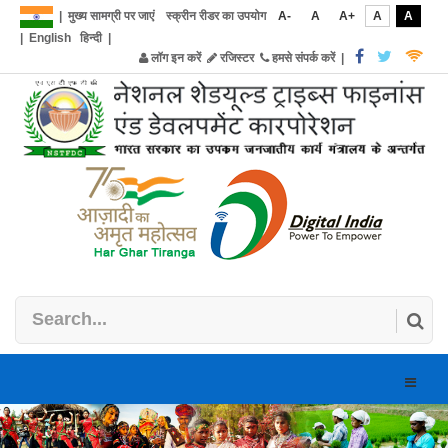
|
मुख्य सामग्री पर जाएं
स्क्रीन रीडर का उपयोग
A-
A
A+
A
A
|
English
हिन्दी
|
लॉग इन करें
रजिस्टर
हमसे संपर्क करें
|
Toggle
naviga