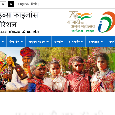
A
A
|
English
हिन्दी
|
स
हेल्प जोन
अनुदान-ग्रांटस
राज्यों
ई-नागरिक
डाउनलोड
माननी