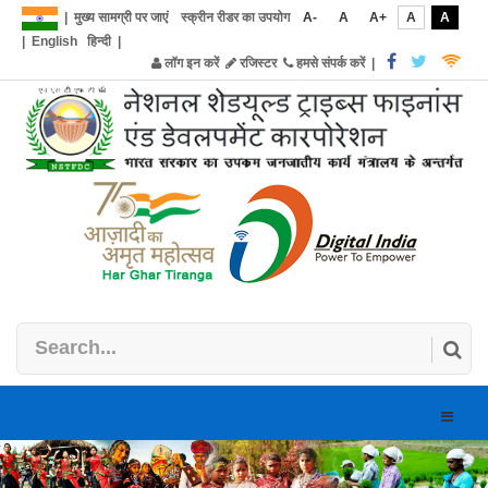
|
मुख्य सामग्री पर जाएं
स्क्रीन रीडर का उपयोग
A-
A
A+
A
A
|
English
हिन्दी
|
लॉग इन करें
रजिस्टर
हमसे संपर्क करें
|
Toggle
naviga