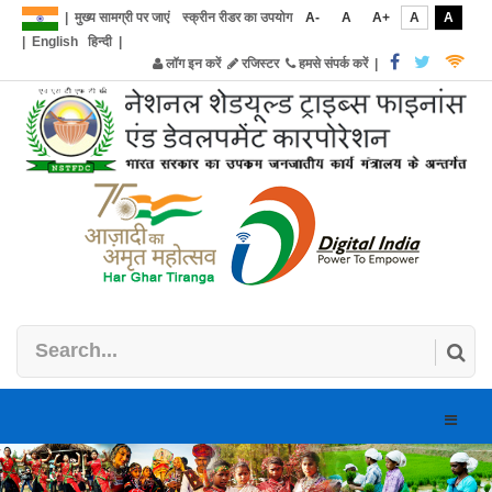
|
मुख्य सामग्री पर जाएं
स्क्रीन रीडर का उपयोग
A-
A
A+
A
A
|
English
हिन्दी
|
लॉग इन करें
रजिस्टर
हमसे संपर्क करें
|
Toggle
naviga