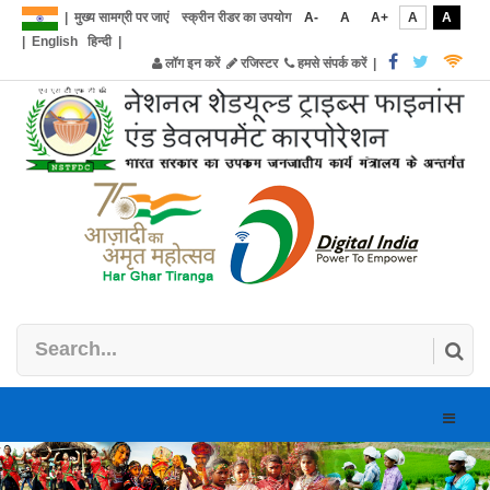
|
मुख्य सामग्री पर जाएं
स्क्रीन रीडर का उपयोग
A-
A
A+
A
A
|
English
हिन्दी
|
लॉग इन करें
रजिस्टर
हमसे संपर्क करें
|
Toggle
naviga