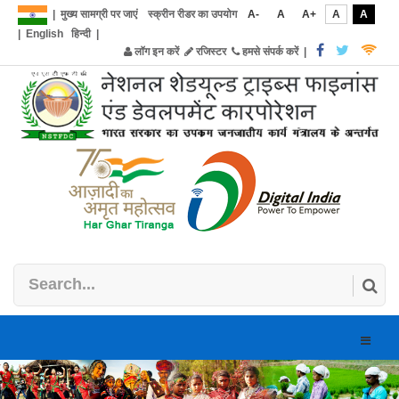
|
मुख्य सामग्री पर जाएं
स्क्रीन रीडर का उपयोग
A-
A
A+
A
A
|
English
हिन्दी
|
लॉग इन करें
रजिस्टर
हमसे संपर्क करें
|
Toggle
naviga