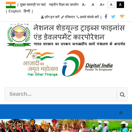
|
मुख्य सामग्री पर जाएं
स्क्रीन रीडर का उपयोग
A-
A
A+
A
A
|
English
हिन्दी
|
लॉग इन करें
रजिस्टर
हमसे संपर्क करें
|
Toggle
naviga