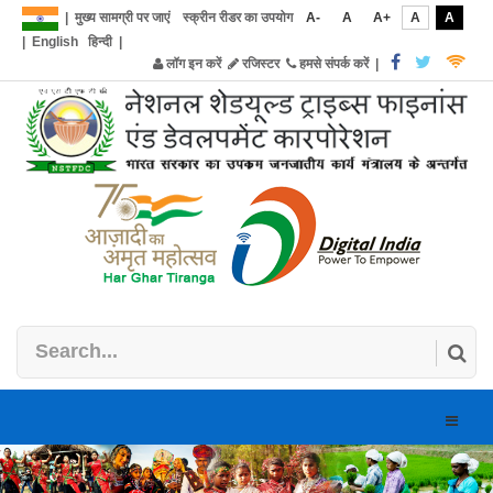
|
मुख्य सामग्री पर जाएं
स्क्रीन रीडर का उपयोग
A-
A
A+
A
A
|
English
हिन्दी
|
लॉग इन करें
रजिस्टर
हमसे संपर्क करें
|
Toggle
naviga