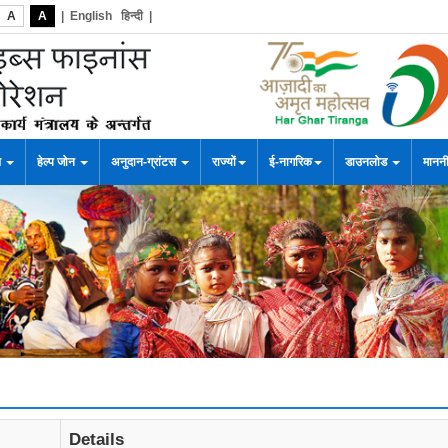
A
A
|
English
हिन्दी
|
स
हेल्प जोन
अनुदान-ग्रांटस
राज्यों
ई-नागरिक
डाउनलोड
माननी
Details