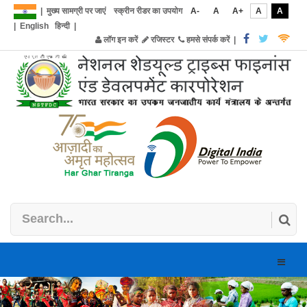
|
मुख्य सामग्री पर जाएं
स्क्रीन रीडर का उपयोग
A-
A
A+
A
A
|
English
हिन्दी
|
लॉग इन करें
रजिस्टर
हमसे संपर्क करें
|
Toggle
naviga