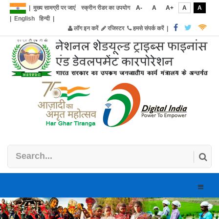
|
मुख्य सामग्री पर जाएं
स्क्रीन रीडर का उपयोग
A-
A
A+
A
A
|
English
हिन्दी
|
लॉग इन करें
रजिस्टर
हमसे संपर्क करें
|
Toggle
naviga