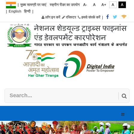
|
मुख्य सामग्री पर जाएं
स्क्रीन रीडर का उपयोग
A-
A
A+
A
A
|
English
हिन्दी
|
लॉग इन करें
रजिस्टर
हमसे संपर्क करें
|
Toggle
naviga