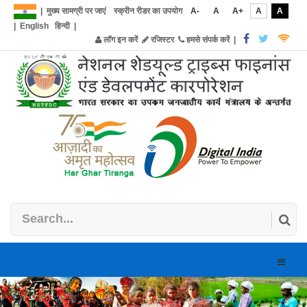
|
मुख्य सामग्री पर जाएं
स्क्रीन रीडर का उपयोग
A-
A
A+
A
A
|
English
हिन्दी
|
लॉग इन करें
रजिस्टर
हमसे संपर्क करें
|
Toggle
naviga