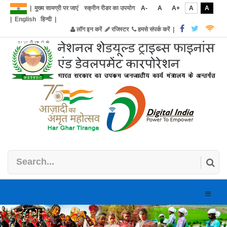
|
मुख्य सामग्री पर जाएं
स्क्रीन रीडर का उपयोग
A-
A
A+
A
A
|
English
हिन्दी
|
लॉग इन करें
रजिस्टर
हमसे संपर्क करें
|
Toggle
naviga