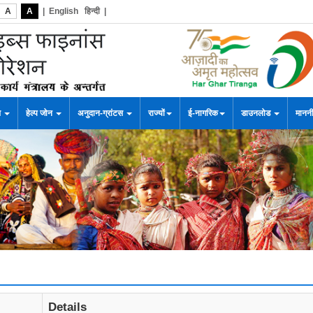
A
A
|
English
हिन्दी
|
स
हेल्प जोन
अनुदान-ग्रांटस
राज्यों
ई-नागरिक
डाउनलोड
माननी
Details