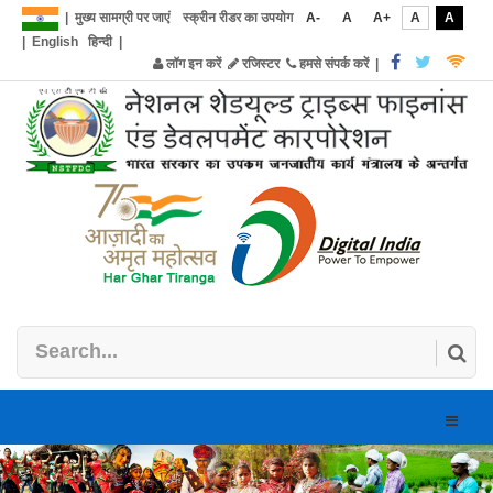
|
मुख्य सामग्री पर जाएं
स्क्रीन रीडर का उपयोग
A-
A
A+
A
A
|
English
हिन्दी
|
लॉग इन करें
रजिस्टर
हमसे संपर्क करें
|
Toggle
naviga