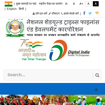
|
मुख्य सामग्री पर जाएं
स्क्रीन रीडर का उपयोग
A-
A
A+
A
A
|
English
हिन्दी
|
लॉग इन करें
रजिस्टर
हमसे संपर्क करें
|
Toggle
naviga